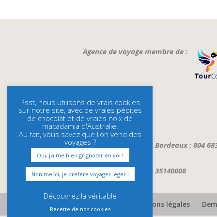
Agence de voyage membre de :
Psst, nous utilisons de vrais cookies
sur notre site, avec de vraies pépites
de chocolat et de vraies noix de
macadamia d'Australie.
Au fait, vous savez que l'on vend des
voyages ?
Immatriculation RCS Bordeaux : 804 68
Oui, j'aime bien grignoter en vol !
ATOUT FRANCE : IMO 35140008
Non merci, je préfère voyager léger !
Découvrez la véritable
Assurances et mentions légales
Dema
Recette de nos cookies