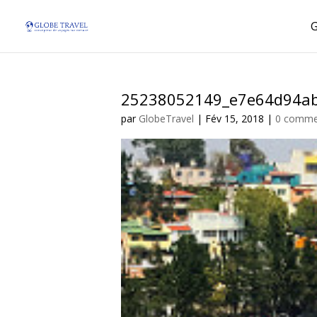
25238052149_e7e64d94a
par
GlobeTravel
|
Fév 15, 2018
|
0 comme