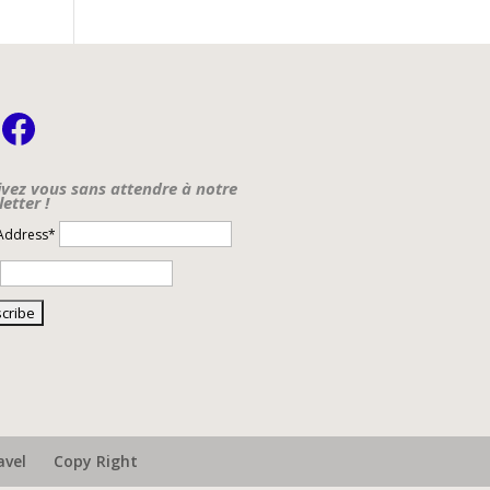
nstagram
Facebook
ivez vous sans attendre à notre
etter !
 Address*
avel
Copy Right