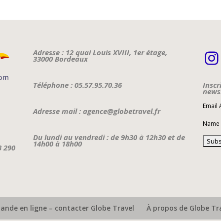
I
Adresse : 12 quai Louis XVIII, 1er étage,
33000 Bordeaux
Téléphone : 05.57.95.70.36
Inscr
newsl
Email
Adresse mail : agence@globetravel.fr
Name
Du lundi au vendredi : de 9h30 à 12h30 et de
14h00 à 18h00
3 290
nde en ligne – contacter Globe Travel
À propos de Globe Tr