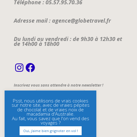
Téléphone : 05.57.95.70.36
Adresse mail : agence@globetravel.fr
Du lundi au vendredi : de 9h30 à 12h30 et
de 14h00 à 18h00
Instagram
Facebook
Inscrivez vous sans attendre à notre newsletter !
Email Address*
Psst, nous utilisons de vrais cookies
sur notre site, avec de vraies pépites
Name
de chocolat et de vraies noix de
macadamia d'Australie.
Au fait, vous savez que l'on vend des
voyages ?
Oui, j'aime bien grignoter en vol !