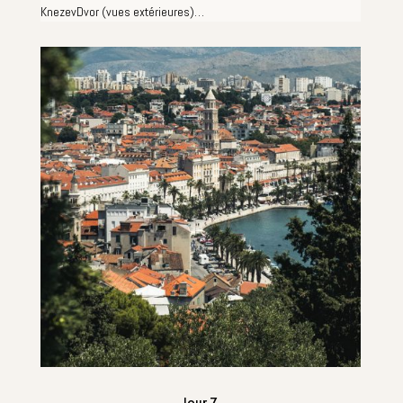
KnezevDvor (vues extérieures)…
Jour 7