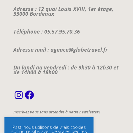
Adresse : 12 quai Louis XVIII, 1er étage,
33000 Bordeaux
Téléphone : 05.57.95.70.36
Adresse mail : agence@globetravel.fr
Du lundi au vendredi : de 9h30 à 12h30 et
de 14h00 à 18h00
Instagram
Facebook
Inscrivez vous sans attendre à notre newsletter !
Email Address*
Psst, nous utilisons de vrais cookies
sur notre site, avec de vraies pépites
Name