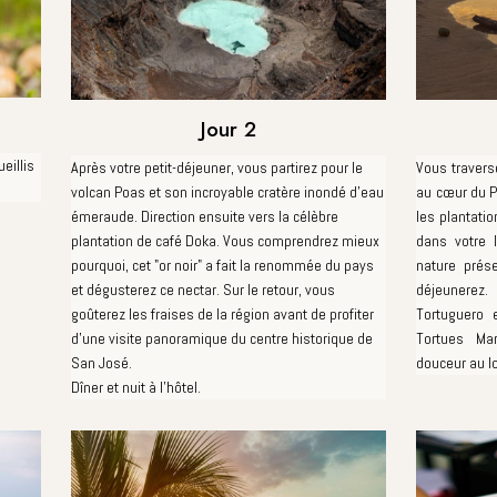
Jour 2
eillis
Après votre petit-déjeuner, vous partirez pour le
Vous traverse
volcan Poas et son incroyable cratère inondé d'eau
au cœur du P
émeraude. Direction ensuite vers la célèbre
les plantati
plantation de café Doka. Vous comprendrez mieux
dans votre 
pourquoi, cet "or noir" a fait la renommée du pays
nature prés
et dégusterez ce nectar. Sur le retour, vous
déjeunerez. 
goûterez les fraises de la région avant de profiter
Tortuguero 
d'une visite panoramique du centre historique de
Tortues Ma
San José.
douceur au l
Dîner et nuit à l’hôtel.