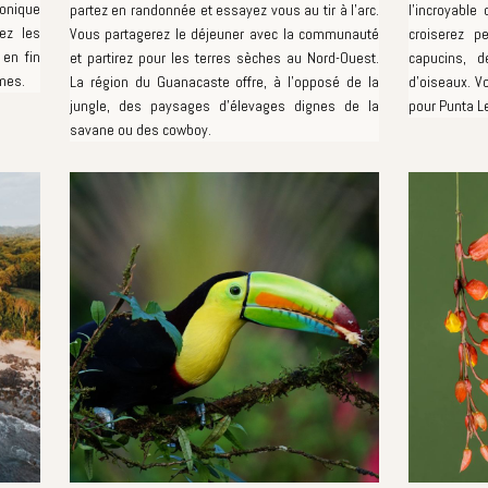
conique
partez en randonnée et essayez vous au tir à l'arc.
l'incroyable 
rez les
Vous partagerez le déjeuner avec la communauté
croiserez p
 en fin
et partirez pour les terres sèches au Nord-Ouest.
capucins, d
mes.
La région du Guanacaste offre, à l'opposé de la
d'oiseaux. Vo
jungle, des paysages d'élevages dignes de la
pour Punta L
savane ou des cowboy.