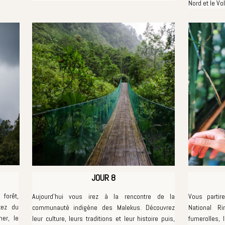
Nord et le Vo
JOUR 8
forêt,
Aujourd'hui vous irez à la rencontre de la
Vous parti
tez du
communauté indigène des Malekus. Découvrez
National R
er, le
leur culture, leurs traditions et leur histoire puis,
fumerolles, 