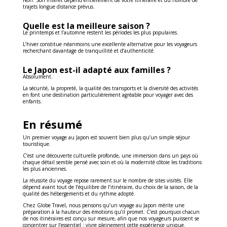
Non. Son intérêt dépend entièrement de votre itinéraire et du nombre de
trajets longue distance prévus.
Quelle est la meilleure saison ?
Le printemps et l’automne restent les périodes les plus populaires.
L’hiver constitue néanmoins une excellente alternative pour les voyageurs
recherchant davantage de tranquillité et d’authenticité.
Le Japon est-il adapté aux familles ?
Absolument.
La sécurité, la propreté, la qualité des transports et la diversité des activités
en font une destination particulièrement agréable pour voyager avec des
enfants.
En résumé
Un premier voyage au Japon est souvent bien plus qu’un simple séjour
touristique.
C’est une découverte culturelle profonde, une immersion dans un pays où
chaque détail semble pensé avec soin et où la modernité côtoie les traditions
les plus anciennes.
La réussite du voyage repose rarement sur le nombre de sites visités. Elle
dépend avant tout de l’équilibre de l’itinéraire, du choix de la saison, de la
qualité des hébergements et du rythme adopté.
Chez Globe Travel, nous pensons qu’un voyage au Japon mérite une
préparation à la hauteur des émotions qu’il promet. C’est pourquoi chacun
de nos itinéraires est conçu sur mesure, afin que nos voyageurs puissent se
concentrer sur l’essentiel : vivre pleinement cette expérience unique.