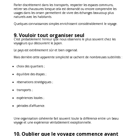
Parler discrètement dans les transports, respecter les espaces communs,
retirer ses chaussures lorsque cela est demandé ou encore comprendre les
usages dans les onsen permettent de vivre des échanges beaucoup plus
naturels avec les habitants.
Quelques connaissances simples enrichissent considérablement le voyage.
9. Vouloir tout organiser seul
C’est probablement l’erreur que nous observons le plus souvent chez les
voyageurs qui découvrent le Japon.
Le pays est extrêmement sûr et bien organisé.
Mais derrière cette apparente simplicité se cachent de nombreuses subtilités :
choix des quartiers ;
équilibre des étapes ;
réservations stratégiques ;
transports ;
expériences locales ;
périodes d’affluence.
Une organisation cohérente fait souvent toute la différence entre un beau
voyage et une expérience véritablement exceptionnelle.
10. Oublier que le voyage commence avant