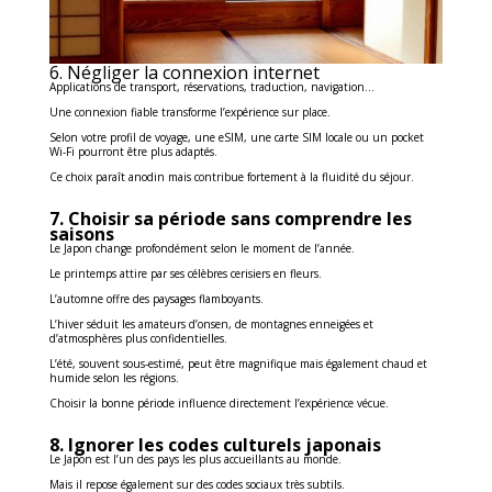
6. Négliger la connexion internet
Applications de transport, réservations, traduction, navigation…
Une connexion fiable transforme l’expérience sur place.
Selon votre profil de voyage, une eSIM, une carte SIM locale ou un pocket
Wi-Fi pourront être plus adaptés.
Ce choix paraît anodin mais contribue fortement à la fluidité du séjour.
7. Choisir sa période sans comprendre les
saisons
Le Japon change profondément selon le moment de l’année.
Le printemps attire par ses célèbres cerisiers en fleurs.
L’automne offre des paysages flamboyants.
L’hiver séduit les amateurs d’onsen, de montagnes enneigées et
d’atmosphères plus confidentielles.
L’été, souvent sous-estimé, peut être magnifique mais également chaud et
humide selon les régions.
Choisir la bonne période influence directement l’expérience vécue.
8. Ignorer les codes culturels japonais
Le Japon est l’un des pays les plus accueillants au monde.
Mais il repose également sur des codes sociaux très subtils.