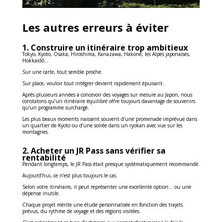
Les autres erreurs à éviter
1. Construire un itinéraire trop ambitieux
Tokyo, Kyoto, Osaka, Hiroshima, Kanazawa, Hakone, les Alpes japonaises,
Hokkaidō…
Sur une carte, tout semble proche.
Sur place, vouloir tout intégrer devient rapidement épuisant.
Après plusieurs années à concevoir des voyages sur mesure au Japon, nous
constatons qu’un itinéraire équilibré offre toujours davantage de souvenirs
qu’un programme surchargé.
Les plus beaux moments naissent souvent d’une promenade imprévue dans
un quartier de Kyoto ou d’une soirée dans un ryokan avec vue sur les
montagnes.
2. Acheter un JR Pass sans vérifier sa
rentabilité
Pendant longtemps, le JR Pass était presque systématiquement recommandé.
Aujourd’hui, ce n’est plus toujours le cas.
Selon votre itinéraire, il peut représenter une excellente option… ou une
dépense inutile.
Chaque projet mérite une étude personnalisée en fonction des trajets
prévus, du rythme de voyage et des régions visitées.