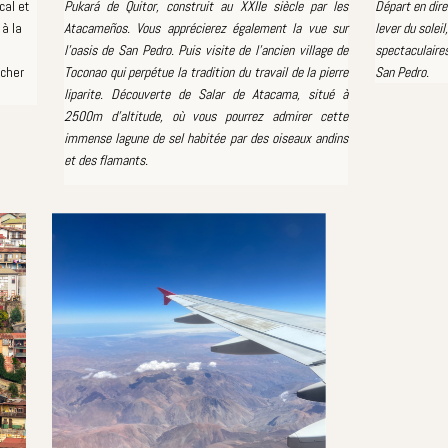
cal et
Pukará de Quitor, construit au XXIIe siècle par les
Départ en dire
à la
Atacameños. Vous apprécierez également la vue sur
lever du solei
s
l'oasis de San Pedro. Puis visite de l'ancien village de
spectaculaires
ucher
Toconao qui perpétue la tradition du travail de la pierre
San Pedro.
liparite. Découverte de Salar de Atacama, situé à
2500m d'altitude, où vous pourrez admirer cette
immense lagune de sel habitée par des oiseaux andins
et des flamants.