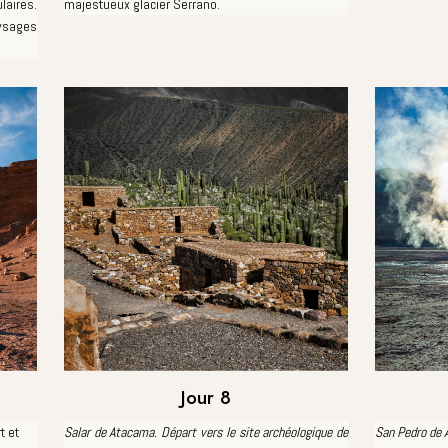
aires.
majestueux glacier Serrano.
sages
Jour 8
t et
Salar de Atacama. Départ vers le site archéologique de
San Pedro de 