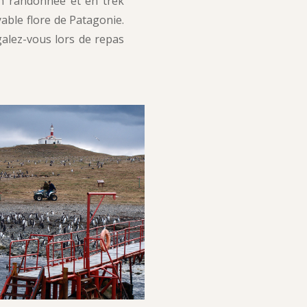
en randonnée et en trek
yable flore de Patagonie.
galez-vous lors de repas