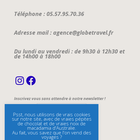
Téléphone : 05.57.95.70.36
Adresse mail : agence@globetravel.fr
Du lundi au vendredi : de 9h30 à 12h30 et
de 14h00 à 18h00
Instagram
Facebook
Inscrivez vous sans attendre à notre newsletter !
Email Address*
Psst, nous utilisons de vrais cookies
sur notre site, avec de vraies pépites
Name
de chocolat et de vraies noix de
macadamia d'Australie.
Au fait, vous savez que l'on vend des
voyages ?