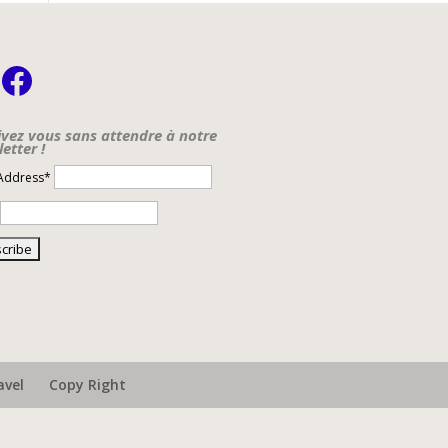
nstagram
Facebook
ivez vous sans attendre à notre
etter !
 Address*
avel
Copy Right