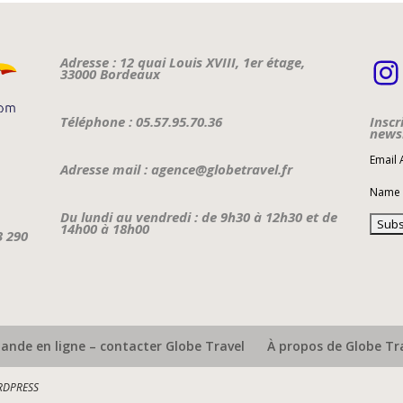
I
Adresse : 12 quai Louis XVIII, 1er étage,
33000 Bordeaux
Téléphone : 05.57.95.70.36
Inscr
newsl
Email
Adresse mail : agence@globetravel.fr
Name
Du lundi au vendredi : de 9h30 à 12h30 et de
14h00 à 18h00
3 290
nde en ligne – contacter Globe Travel
À propos de Globe Tr
DPRESS