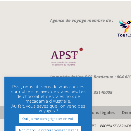
Agence de voyage membre de :
Immatriculation RCS Bordeaux : 804 68
Psst, nous utilisons de vrais cookies
sur notre site, avec de vraies pépites
ATOUT FRANCE : IMO 35140008
de chocolat et de vraies noix de
macadamia d'Australie.
Au fait, vous savez que l'on vend des
voyages ?
Assurances et mentions légales
Dema
Oui, j'aime bien grignoter en vol !
CONÇU PAR
ELEGANT THEMES
| PROPULSÉ PAR
WOR
Non merci, je préfère voyager léger !