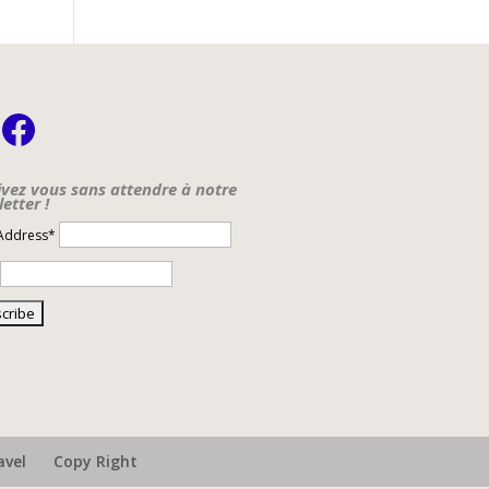
nstagram
Facebook
ivez vous sans attendre à notre
etter !
 Address*
avel
Copy Right