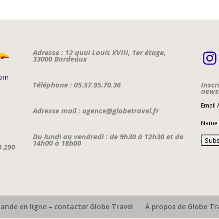
I
Adresse : 12 quai Louis XVIII, 1er étage,
33000 Bordeaux
Téléphone : 05.57.95.70.36
Inscr
newsl
Email
Adresse mail : agence@globetravel.fr
Name
Du lundi au vendredi : de 9h30 à 12h30 et de
14h00 à 18h00
3 290
nde en ligne – contacter Globe Travel
À propos de Globe Tr