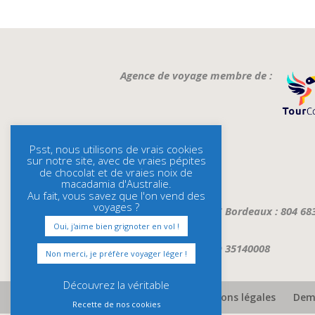
Agence de voyage membre de :
Psst, nous utilisons de vrais cookies
sur notre site, avec de vraies pépites
de chocolat et de vraies noix de
macadamia d'Australie.
Au fait, vous savez que l'on vend des
voyages ?
Immatriculation RCS Bordeaux : 804 68
Oui, j'aime bien grignoter en vol !
ATOUT FRANCE : IMO 35140008
Non merci, je préfère voyager léger !
Découvrez la véritable
Assurances et mentions légales
Dema
Recette de nos cookies