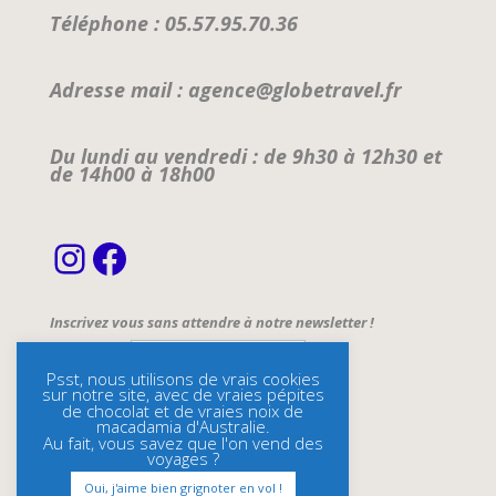
Téléphone : 05.57.95.70.36
Adresse mail : agence@globetravel.fr
Du lundi au vendredi : de 9h30 à 12h30 et
de 14h00 à 18h00
Instagram
Facebook
Inscrivez vous sans attendre à notre newsletter !
Email Address*
Psst, nous utilisons de vrais cookies
sur notre site, avec de vraies pépites
Name
de chocolat et de vraies noix de
macadamia d'Australie.
Au fait, vous savez que l'on vend des
voyages ?
Oui, j'aime bien grignoter en vol !