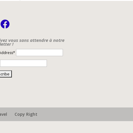
nstagram
Facebook
ivez vous sans attendre à notre
etter !
 Address*
avel
Copy Right