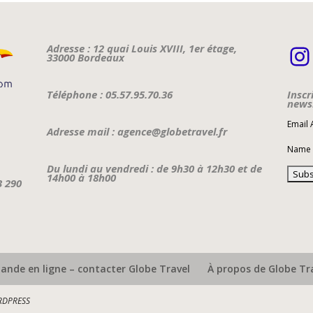
I
Adresse : 12 quai Louis XVIII, 1er étage,
33000 Bordeaux
Téléphone : 05.57.95.70.36
Inscr
newsl
Email
Adresse mail : agence@globetravel.fr
Name
Du lundi au vendredi : de 9h30 à 12h30 et de
14h00 à 18h00
3 290
nde en ligne – contacter Globe Travel
À propos de Globe Tr
DPRESS