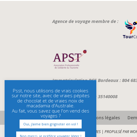
Agence de voyage membre de :
Immatriculation RCS Bordeaux : 804 68
Psst, nous utilisons de vrais cookies
sur notre site, avec de vraies pépites
ATOUT FRANCE : IMO 35140008
de chocolat et de vraies noix de
macadamia d'Australie.
Au fait, vous savez que l'on vend des
voyages ?
Assurances et mentions légales
Dema
Oui, j'aime bien grignoter en vol !
CONÇU PAR
ELEGANT THEMES
| PROPULSÉ PAR
WOR
Non merci, je préfère voyager léger !