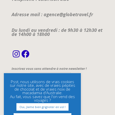
Adresse mail : agence@globetravel.fr
Du lundi au vendredi : de 9h30 à 12h30 et
de 14h00 à 18h00
Instagram
Facebook
Inscrivez vous sans attendre à notre newsletter !
Email Address*
Psst, nous utilisons de vrais cookies
sur notre site, avec de vraies pépites
Name
de chocolat et de vraies noix de
macadamia d'Australie.
Au fait, vous savez que l'on vend des
voyages ?
Oui, j'aime bien grignoter en vol !