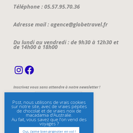
Téléphone : 05.57.95.70.36
Adresse mail : agence@globetravel.fr
Du lundi au vendredi : de 9h30 à 12h30 et
de 14h00 à 18h00
Instagram
Facebook
Inscrivez vous sans attendre à notre newsletter !
Email Address*
Psst, nous utilisons de vrais cookies
sur notre site, avec de vraies pépites
Name
de chocolat et de vraies noix de
macadamia d'Australie.
Au fait, vous savez que l'on vend des
voyages ?
Oui, j'aime bien grignoter en vol !