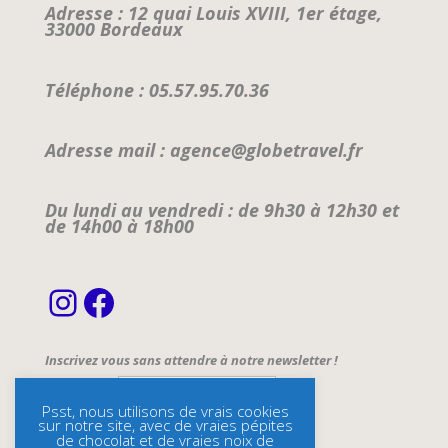
Adresse : 12 quai Louis XVIII, 1er étage,
33000 Bordeaux
Téléphone : 05.57.95.70.36
Adresse mail : agence@globetravel.fr
Du lundi au vendredi : de 9h30 à 12h30 et
de 14h00 à 18h00
Instagram
Facebook
Inscrivez vous sans attendre à notre newsletter !
Email Address*
Psst, nous utilisons de vrais cookies
sur notre site, avec de vraies pépites
Name
de chocolat et de vraies noix de