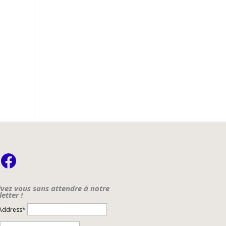
nstagram
Facebook
ivez vous sans attendre à notre
etter !
 Address*