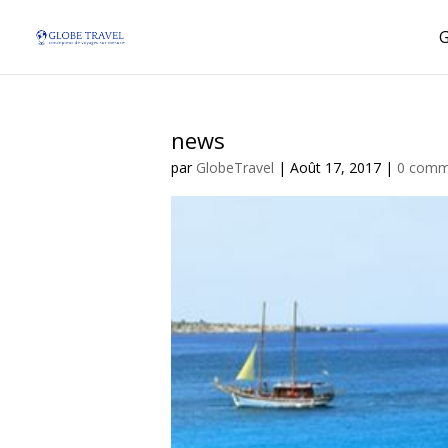
news
par
GlobeTravel
|
Août 17, 2017
|
0 comm