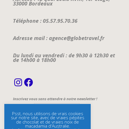
33000 Bordeaux
Téléphone : 05.57.95.70.36
Adresse mail : agence@globetravel.fr
Du lundi au vendredi : de 9h30 à 12h30 et
de 14h00 à 18h00
Instagram
Facebook
Inscrivez vous sans attendre à notre newsletter !
Email Address*
Psst, nous utilisons de vrais cookies
sur notre site, avec de vraies pépites
Name
de chocolat et de vraies noix de
macadamia d'Australie.