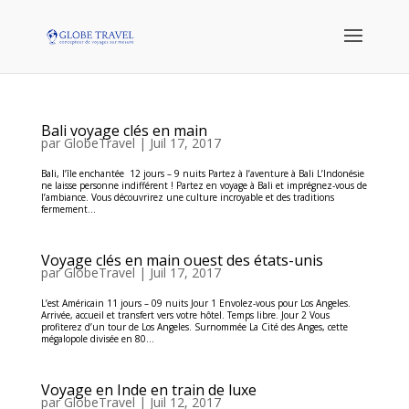
Bali voyage clés en main
par
GlobeTravel
|
Juil 17, 2017
Bali, l’île enchantée 12 jours – 9 nuits Partez à l’aventure à Bali L’Indonésie
ne laisse personne indifférent ! Partez en voyage à Bali et imprégnez-vous de
l’ambiance. Vous découvrirez une culture incroyable et des traditions
fermement...
Voyage clés en main ouest des états-unis
par
GlobeTravel
|
Juil 17, 2017
L’est Américain 11 jours – 09 nuits Jour 1 Envolez-vous pour Los Angeles.
Arrivée, accueil et transfert vers votre hôtel. Temps libre. Jour 2 Vous
profiterez d’un tour de Los Angeles. Surnommée La Cité des Anges, cette
mégalopole divisée en 80...
Voyage en Inde en train de luxe
par
GlobeTravel
|
Juil 12, 2017