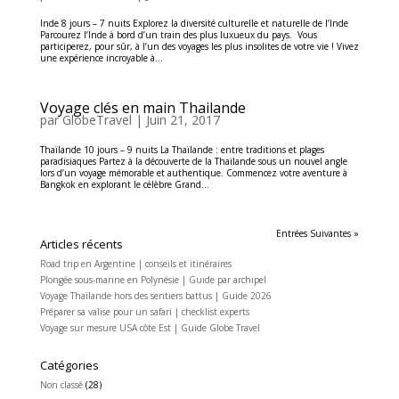
Inde 8 jours – 7 nuits Explorez la diversité culturelle et naturelle de l’Inde
Parcourez l’Inde à bord d’un train des plus luxueux du pays. Vous
participerez, pour sûr, à l’un des voyages les plus insolites de votre vie ! Vivez
une expérience incroyable à...
Voyage clés en main Thailande
par
GlobeTravel
|
Juin 21, 2017
Thaïlande 10 jours – 9 nuits La Thaïlande : entre traditions et plages
paradisiaques Partez à la découverte de la Thaïlande sous un nouvel angle
lors d’un voyage mémorable et authentique. Commencez votre aventure à
Bangkok en explorant le célèbre Grand...
Entrées Suivantes »
Articles récents
Road trip en Argentine | conseils et itinéraires
Plongée sous-marine en Polynésie | Guide par archipel
Voyage Thaïlande hors des sentiers battus | Guide 2026
Préparer sa valise pour un safari | checklist experts
Voyage sur mesure USA côte Est | Guide Globe Travel
Catégories
Non classé
(28)