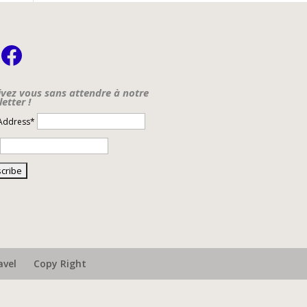
nstagram
Facebook
ivez vous sans attendre à notre
etter !
 Address*
avel
Copy Right