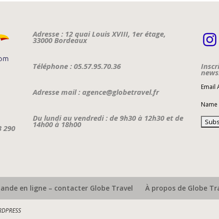
I
Adresse : 12 quai Louis XVIII, 1er étage,
33000 Bordeaux
Téléphone : 05.57.95.70.36
Inscr
newsl
Email
Adresse mail : agence@globetravel.fr
Name
Du lundi au vendredi : de 9h30 à 12h30 et de
14h00 à 18h00
3 290
nde en ligne – contacter Globe Travel
À propos de Globe Tr
DPRESS