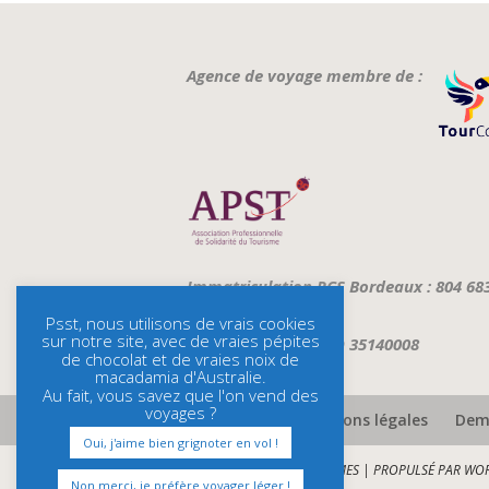
Agence de voyage membre de :
Immatriculation RCS Bordeaux : 804 68
Psst, nous utilisons de vrais cookies
sur notre site, avec de vraies pépites
ATOUT FRANCE : IMO 35140008
de chocolat et de vraies noix de
macadamia d'Australie.
Au fait, vous savez que l'on vend des
voyages ?
Assurances et mentions légales
Dema
Oui, j'aime bien grignoter en vol !
CONÇU PAR
ELEGANT THEMES
| PROPULSÉ PAR
WOR
Non merci, je préfère voyager léger !