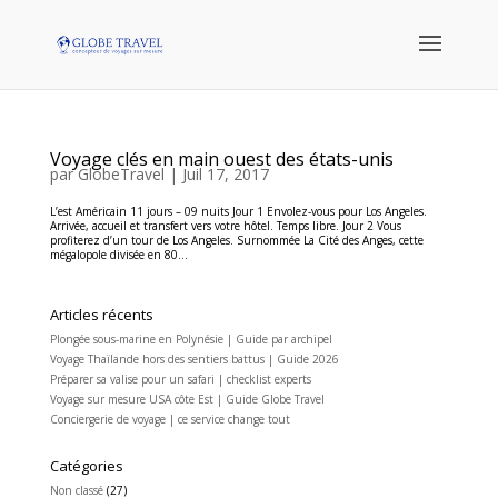
Voyage clés en main ouest des états-unis
par
GlobeTravel
|
Juil 17, 2017
L’est Américain 11 jours – 09 nuits Jour 1 Envolez-vous pour Los Angeles.
Arrivée, accueil et transfert vers votre hôtel. Temps libre. Jour 2 Vous
profiterez d’un tour de Los Angeles. Surnommée La Cité des Anges, cette
mégalopole divisée en 80...
Articles récents
Plongée sous-marine en Polynésie | Guide par archipel
Voyage Thaïlande hors des sentiers battus | Guide 2026
Préparer sa valise pour un safari | checklist experts
Voyage sur mesure USA côte Est | Guide Globe Travel
Conciergerie de voyage | ce service change tout
Catégories
Non classé
(27)