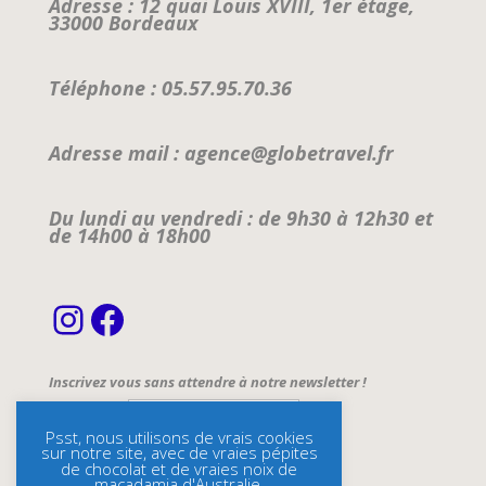
Adresse : 12 quai Louis XVIII, 1er étage,
33000 Bordeaux
Téléphone : 05.57.95.70.36
Adresse mail : agence@globetravel.fr
Du lundi au vendredi : de 9h30 à 12h30 et
de 14h00 à 18h00
Instagram
Facebook
Inscrivez vous sans attendre à notre newsletter !
Email Address*
Psst, nous utilisons de vrais cookies
sur notre site, avec de vraies pépites
Name
de chocolat et de vraies noix de
macadamia d'Australie.