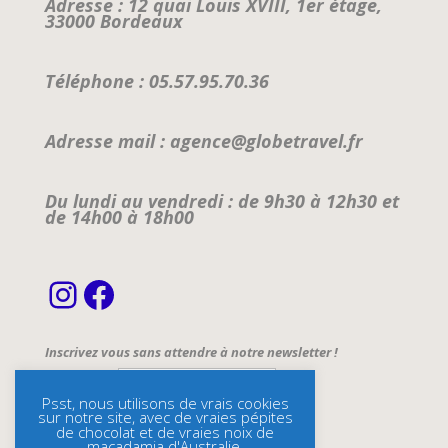
Adresse : 12 quai Louis XVIII, 1er étage,
33000 Bordeaux
Téléphone : 05.57.95.70.36
Adresse mail : agence@globetravel.fr
Du lundi au vendredi : de 9h30 à 12h30 et
de 14h00 à 18h00
Instagram
Facebook
Inscrivez vous sans attendre à notre newsletter !
Email Address*
Psst, nous utilisons de vrais cookies
sur notre site, avec de vraies pépites
Name
de chocolat et de vraies noix de
macadamia d'Australie.