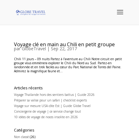
Voyage clé en main au Chili en petit groupe
par
GlobeTravel
|
Sep 22, 2017
Chili 11 jours – 09 nuits Partez à l’aventure au Chili Notre circuit en petit
groupe vous emmènera explorer le Chili du Nord au Sud. Partez-en
randonnée et en trek faciles au cœur du Parc National de Torres del Paine.
Admirez la magnifique faune et...
Articles récents
Voyage Thaïlande hors des sentiers battus | Guide 2026
Préparer sa valise pour un safari | checklist experts
Voyage sur mesure USA côte Est | Guide Globe Travel
Conciergerie de voyage | ce service change tout
10 idées de voyage de noces insolite en 2026
Catégories
Non classé
(26)