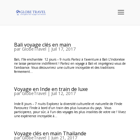
Bali voyage clés en main
par
GlobeTravel
|
Juil 17, 2017
Bali, l’île enchantée 12 jours – 9 nuits Partez à l’aventure à Bali L’Indonésie
ne laisse personne indifférent ! Partez en voyage à Bali et imprégnez-vous de
l’ambiance. Vous découvrirez une culture incroyable et des traditions
fermement...
Voyage en Inde en train de luxe
par
GlobeTravel
|
Juil 12, 2017
Inde 8 jours – 7 nuits Explorez la diversité culturelle et naturelle de l’Inde
Parcourez l’Inde à bord d’un train des plus luxueux du pays. Vous
participerez, pour sûr, à l’un des voyages les plus insolites de votre vie ! Vivez
une expérience incroyable à...
Voyage clés en main Thailande
par
GlobeTravel
|
Juin 21, 2017