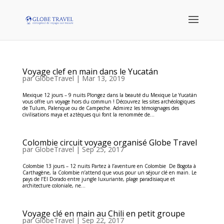
Voyage clef en main dans le Yucatán
par
GlobeTravel
|
Mar 13, 2019
Mexique 12 jours – 9 nuits Plongez dans la beauté du Mexique Le Yucatán
vous offre un voyage hors du commun ! Découvrez les sites archéologiques
de Tulum, Palenque ou de Campeche. Admirez les témoignages des
civilisations maya et aztèques qui font la renommée de...
Colombie circuit voyage organisé Globe Travel
par
GlobeTravel
|
Sep 25, 2017
Colombie 13 jours – 12 nuits Partez à l’aventure en Colombie De Bogota à
Carthagène, la Colombie n’attend que vous pour un séjour clé en main. Le
pays de l’El Dorado entre jungle luxuriante, plage paradisiaque et
architecture coloniale, ne...
Voyage clé en main au Chili en petit groupe
par
GlobeTravel
|
Sep 22, 2017