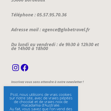
Téléphone : 05.57.95.70.36
Adresse mail : agence@globetravel.fr
Du lundi au vendredi : de 9h30 à 12h30 et
de 14h00 à 18h00
Instagram
Facebook
Inscrivez vous sans attendre à notre newsletter !
Email Address*
Psst, nous utilisons de vrais cookies
sur notre site, avec de vraies pépites
Name
de chocolat et de vraies noix de
macadamia d'Australie.
Au fait, vous savez que l'on vend des