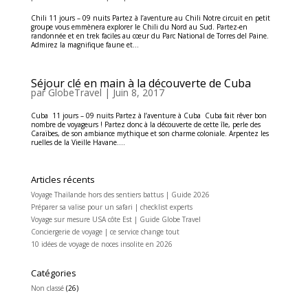
Chili 11 jours – 09 nuits Partez à l’aventure au Chili Notre circuit en petit
groupe vous emmènera explorer le Chili du Nord au Sud. Partez-en
randonnée et en trek faciles au cœur du Parc National de Torres del Paine.
Admirez la magnifique faune et...
Séjour clé en main à la découverte de Cuba
par
GlobeTravel
|
Juin 8, 2017
Cuba 11 jours – 09 nuits Partez à l’aventure à Cuba Cuba fait rêver bon
nombre de voyageurs ! Partez donc à la découverte de cette île, perle des
Caraïbes, de son ambiance mythique et son charme coloniale. Arpentez les
ruelles de la Vieille Havane....
Articles récents
Voyage Thaïlande hors des sentiers battus | Guide 2026
Préparer sa valise pour un safari | checklist experts
Voyage sur mesure USA côte Est | Guide Globe Travel
Conciergerie de voyage | ce service change tout
10 idées de voyage de noces insolite en 2026
Catégories
Non classé
(26)