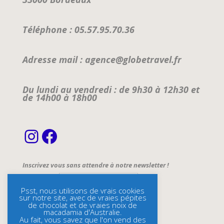
Téléphone : 05.57.95.70.36
Adresse mail : agence@globetravel.fr
Du lundi au vendredi : de 9h30 à 12h30 et
de 14h00 à 18h00
Instagram
Facebook
Inscrivez vous sans attendre à notre newsletter !
Email Address*
Psst, nous utilisons de vrais cookies
sur notre site, avec de vraies pépites
Name
de chocolat et de vraies noix de
macadamia d'Australie.
Au fait, vous savez que l'on vend des