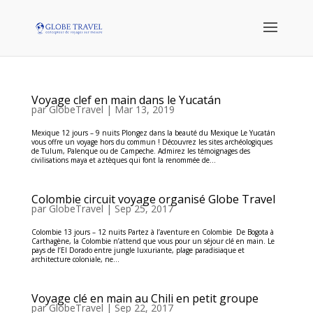
Voyage clef en main dans le Yucatán
par
GlobeTravel
|
Mar 13, 2019
Mexique 12 jours – 9 nuits Plongez dans la beauté du Mexique Le Yucatán
vous offre un voyage hors du commun ! Découvrez les sites archéologiques
de Tulum, Palenque ou de Campeche. Admirez les témoignages des
civilisations maya et aztèques qui font la renommée de...
Colombie circuit voyage organisé Globe Travel
par
GlobeTravel
|
Sep 25, 2017
Colombie 13 jours – 12 nuits Partez à l’aventure en Colombie De Bogota à
Carthagène, la Colombie n’attend que vous pour un séjour clé en main. Le
pays de l’El Dorado entre jungle luxuriante, plage paradisiaque et
architecture coloniale, ne...
Voyage clé en main au Chili en petit groupe
par
GlobeTravel
|
Sep 22, 2017