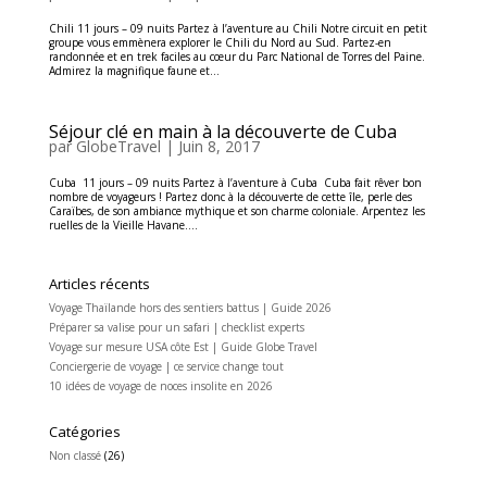
Chili 11 jours – 09 nuits Partez à l’aventure au Chili Notre circuit en petit
groupe vous emmènera explorer le Chili du Nord au Sud. Partez-en
randonnée et en trek faciles au cœur du Parc National de Torres del Paine.
Admirez la magnifique faune et...
Séjour clé en main à la découverte de Cuba
par
GlobeTravel
|
Juin 8, 2017
Cuba 11 jours – 09 nuits Partez à l’aventure à Cuba Cuba fait rêver bon
nombre de voyageurs ! Partez donc à la découverte de cette île, perle des
Caraïbes, de son ambiance mythique et son charme coloniale. Arpentez les
ruelles de la Vieille Havane....
Articles récents
Voyage Thaïlande hors des sentiers battus | Guide 2026
Préparer sa valise pour un safari | checklist experts
Voyage sur mesure USA côte Est | Guide Globe Travel
Conciergerie de voyage | ce service change tout
10 idées de voyage de noces insolite en 2026
Catégories
Non classé
(26)