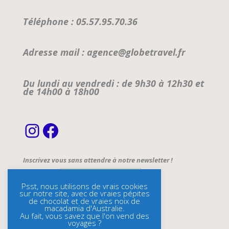
Téléphone : 05.57.95.70.36
Adresse mail : agence@globetravel.fr
Du lundi au vendredi : de 9h30 à 12h30 et
de 14h00 à 18h00
Instagram
Facebook
Inscrivez vous sans attendre à notre newsletter !
Email Address*
Psst, nous utilisons de vrais cookies
sur notre site, avec de vraies pépites
Name
de chocolat et de vraies noix de
macadamia d'Australie.
Au fait, vous savez que l'on vend des
voyages ?