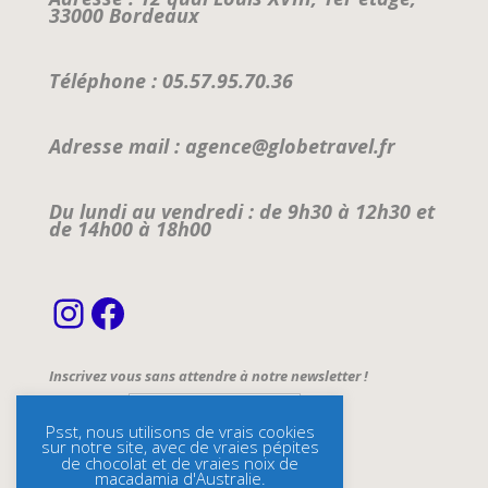
33000 Bordeaux
Téléphone : 05.57.95.70.36
Adresse mail : agence@globetravel.fr
Du lundi au vendredi : de 9h30 à 12h30 et
de 14h00 à 18h00
Instagram
Facebook
Inscrivez vous sans attendre à notre newsletter !
Email Address*
Psst, nous utilisons de vrais cookies
sur notre site, avec de vraies pépites
Name
de chocolat et de vraies noix de
macadamia d'Australie.