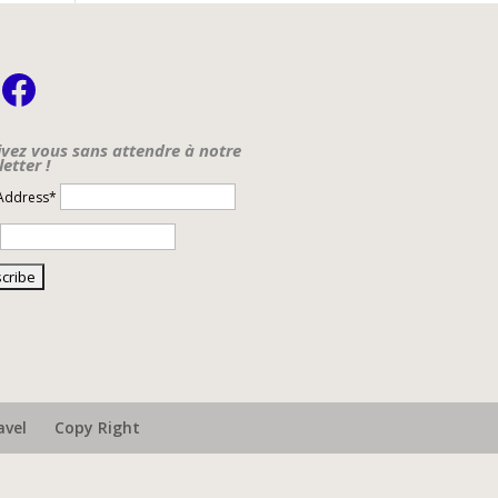
nstagram
Facebook
ivez vous sans attendre à notre
etter !
 Address*
avel
Copy Right