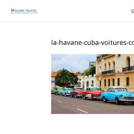
la-havane-cuba-voitures-co