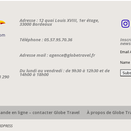
I
Adresse : 12 quai Louis XVIII, 1er étage,
33000 Bordeaux
Téléphone : 05.57.95.70.36
Inscr
newsl
Email
Adresse mail : agence@globetravel.fr
Name
Du lundi au vendredi : de 9h30 à 12h30 et de
14h00 à 18h00
3 290
nde en ligne – contacter Globe Travel
À propos de Globe Tr
DPRESS