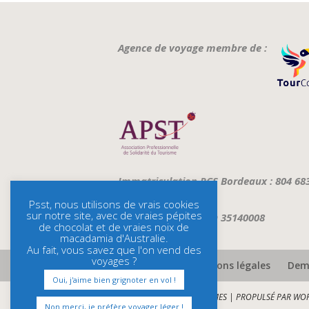
Agence de voyage membre de :
Immatriculation RCS Bordeaux : 804 68
Psst, nous utilisons de vrais cookies
sur notre site, avec de vraies pépites
ATOUT FRANCE : IMO 35140008
de chocolat et de vraies noix de
macadamia d'Australie.
Au fait, vous savez que l'on vend des
voyages ?
Assurances et mentions légales
Dema
Oui, j'aime bien grignoter en vol !
CONÇU PAR
ELEGANT THEMES
| PROPULSÉ PAR
WOR
Non merci, je préfère voyager léger !