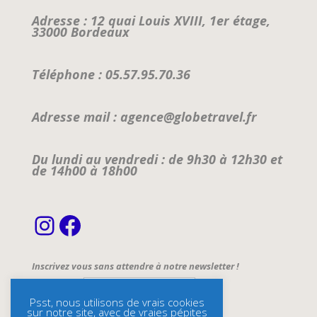
Adresse : 12 quai Louis XVIII, 1er étage,
33000 Bordeaux
Téléphone : 05.57.95.70.36
Adresse mail : agence@globetravel.fr
Du lundi au vendredi : de 9h30 à 12h30 et
de 14h00 à 18h00
Instagram
Facebook
Inscrivez vous sans attendre à notre newsletter !
Email Address*
Psst, nous utilisons de vrais cookies
sur notre site, avec de vraies pépites
Name