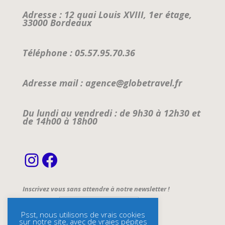
Adresse : 12 quai Louis XVIII, 1er étage,
33000 Bordeaux
Téléphone : 05.57.95.70.36
Adresse mail : agence@globetravel.fr
Du lundi au vendredi : de 9h30 à 12h30 et
de 14h00 à 18h00
Instagram
Facebook
Inscrivez vous sans attendre à notre newsletter !
Email Address*
Psst, nous utilisons de vrais cookies
sur notre site, avec de vraies pépites
Name